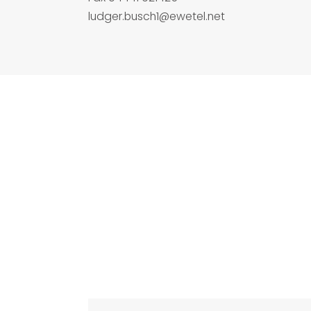
ludger.busch1@ewetel.net